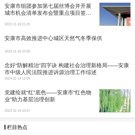
行全市医保经办服务技能练兵竞赛，9个代表队获得全
安康市组团参加第七届丝博会并开展
市技能练兵竞赛团体奖，10名同志被评为经办服务能
城市机会清单发布会暨重点项目签约
手，10名同志被授予个人风采奖。
活动
2023-11-18 21:29
通过练兵比武，推动安康医保高质量发展迈入新台
安康市高效推进中心城区天然气冬季保供
阶。全市脱贫人口和监测户全部参保缴费，省局表扬安
康全省医保巩固衔接先进集体8个、全省医保系统先进
2023-11-15 10:05
集体1个，顺利承办全省DRG现场培训会议，市县镇村
念好“防解精治”四字诀 构建社会治理新格局——安康
四级经办服务体系建设和紫阳县医保管理服务工作被省
市中级人民法院推进诉源治理工作综述
政府激励通报（2022年度）。探索实施的两定机构三五
2023-11-14 12:05
（5天对账、5天审核、5天支付）结算办法，让医保费
用15个工作日内结清。全面落实的线下审核支付5+3+2
党建绘就“红”底色——安康市“红色物
业”助力基层治理创新
（5天审核、3天审批、2天到账）制度，较国家标准提
前20天。
2023-11-14 10:07
栏目热点