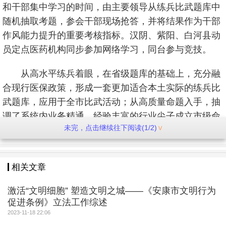
和干部集中学习的时间，由主要领导从练兵比武题库中
随机抽取考题，参会干部现场抢答，并将结果作为干部
作风能力提升的重要考核指标。汉阴、紫阳、白河县动
员定点医药机构同步参加网络学习，同台参与竞技。
从高水平练兵着眼，在省级题库的基础上，充分融
合现行医保政策，形成一套更加适合本土实际的练兵比
武题库，应用于全市比武活动；从高质量命题入手，抽
调了系统内业务精通、经验丰富的行业尖子成立市级命
未完，点击继续往下阅读(1/2)
题组，集中选题、审题，确保考题定位准、比武质量
高。从高标准比武用力，结合市县镇村经办机构不同的
职能定位，充分考虑各种类型的经办业务，精心设计比
相关文章
武环节，严格设置比武规程，确保比武结果公平公正、
比出实效。8月至10月，全市自下而上逐级开展比武活
激活“文明细胞” 塑造文明之城——《安康市文明行为
动， 2800多名选手经过21场预赛选拔，13支代表队52
促进条例》立法工作综述
2023-11-18 22:06
名选手进入到市级竞赛环节。10月31日至11月1日，举