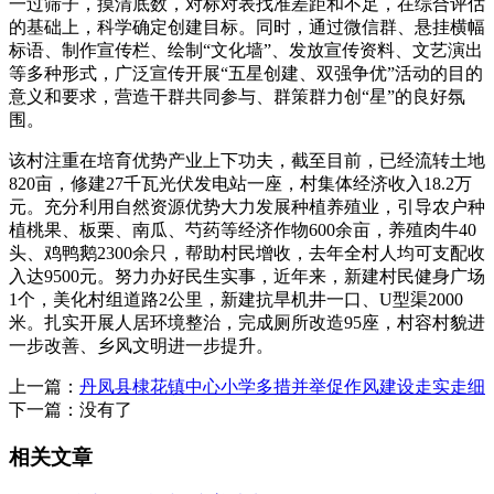
一过筛子，摸清底数，对标对表找准差距和不足，在综合评估
的基础上，科学确定创建目标。同时，通过微信群、悬挂横幅
标语、制作宣传栏、绘制“文化墙”、发放宣传资料、文艺演出
等多种形式，广泛宣传开展“五星创建、双强争优”活动的目的
意义和要求，营造干群共同参与、群策群力创“星”的良好氛
围。
该村注重在培育优势产业上下功夫，截至目前，已经流转土地
820亩，修建27千瓦光伏发电站一座，村集体经济收入18.2万
元。充分利用自然资源优势大力发展种植养殖业，引导农户种
植桃果、板栗、南瓜、芍药等经济作物600余亩，养殖肉牛40
头、鸡鸭鹅2300余只，帮助村民增收，去年全村人均可支配收
入达9500元。努力办好民生实事，近年来，新建村民健身广场
1个，美化村组道路2公里，新建抗旱机井一口、U型渠2000
米。扎实开展人居环境整治，完成厕所改造95座，村容村貌进
一步改善、乡风文明进一步提升。
上一篇：
丹凤县棣花镇中心小学多措并举促作风建设走实走细
下一篇：没有了
相关文章