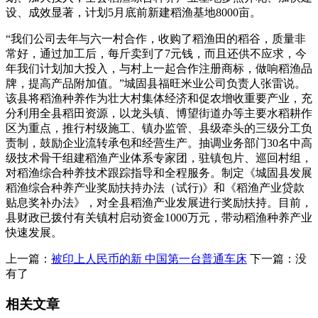
设、成效显著，计划5月底前新建稻渔基地8000亩。
“我们公司去年与六一村合作，收购了稻渔田的稻谷，质量非
常好，通过加工后，每斤卖到了7元钱，而且还供不应求，今
年我们计划加大投入，与村上一起合作注册商标，做响稻渔品
牌，提高产品附加值。”城固县福旺米业公司负责人张雷说。
该县将稻渔种养作为壮大村集体经济和促农增收重要产业，充
分利用全县稻田资源，以龙头镇、博望街道办等主要水稻耕作
区为重点，推行村级施工、镇办监管、县级牵头的三级分工负
责制，鼓励企业流转承包和经营生产。抽调业务部门30名中高
级技术骨干组建稻渔产业体系专家团，驻镇包片、巡回村组，
对稻渔综合种养技术跟踪指导和全程服务。制定《城固县发展
稻渔综合种养产业奖励扶持办法（试行)》和《稻渔产业贷款
贴息奖补办法》，对全县稻渔产业发展进行奖励扶持。目前，
县财政已拨付有关镇村启动资金1000万元，带动稻渔种养产业
快速发展。
上一篇：
被印上人民币的新 中国第一台普通车床
下一篇：没
有了
相关文章