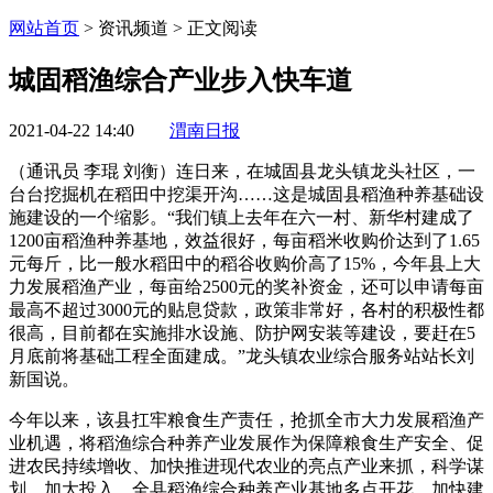
网站首页
> 资讯频道 > 正文阅读
城固稻渔综合产业步入快车道
2021-04-22 14:40
渭南日报
（通讯员 李琨 刘衡）连日来，在城固县龙头镇龙头社区，一
台台挖掘机在稻田中挖渠开沟……这是城固县稻渔种养基础设
施建设的一个缩影。“我们镇上去年在六一村、新华村建成了
1200亩稻渔种养基地，效益很好，每亩稻米收购价达到了1.65
元每斤，比一般水稻田中的稻谷收购价高了15%，今年县上大
力发展稻渔产业，每亩给2500元的奖补资金，还可以申请每亩
最高不超过3000元的贴息贷款，政策非常好，各村的积极性都
很高，目前都在实施排水设施、防护网安装等建设，要赶在5
月底前将基础工程全面建成。”龙头镇农业综合服务站站长刘
新国说。
今年以来，该县扛牢粮食生产责任，抢抓全市大力发展稻渔产
业机遇，将稻渔综合种养产业发展作为保障粮食生产安全、促
进农民持续增收、加快推进现代农业的亮点产业来抓，科学谋
划、加大投入，全县稻渔综合种养产业基地多点开花、加快建