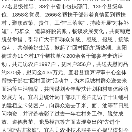
27名县级领导、33个中省市包扶部门、135个县级单
位、1858名党员、2666名帮扶干部带着真情回到帮扶
村，聚焦政策、责任、工作“三落实”，持续开展“对标补
短”，与群众一道算好脱贫账，畅谈发展变化，共商稳定
脱贫举措，引导广大干部群众知恩、感恩、报恩，接续
奋斗、共创美好生活，掀起了“回村回访”新热潮。宜阳
街道办11个村17个帮扶单位200余名干部参与走访活
动，共走访农户1997户，贫困户356户，共送去慰问品
约370份，慰问金4.35万元。宜君县预算评审中心全体
帮扶干部在“回村回访”活动中，为木瓜城村群众送去米
面油等生活物品，共同谋划今年帮扶计划和村集体经济
发展方向。宜君县统计局干部职工逐户走访了十里铺村
的建档立卡贫困户，向群众送去了米、面、油等节日慰
问物资，并评选表彰了过去一年在村务工作、脱贫成
效、道德典范、党员模范等方面表现突出的“先进个
人”和“先进家庭”。宜君县农业技术服务中心提早谋划今