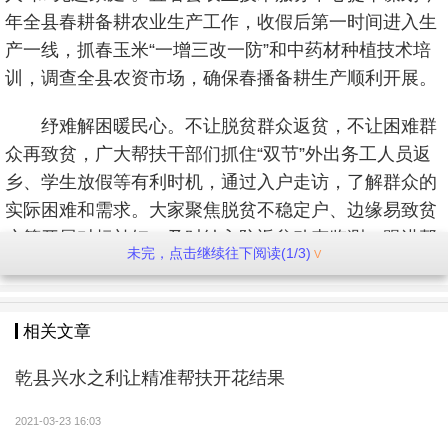
年全县春耕备耕农业生产工作，收假后第一时间进入生
产一线，抓春玉米“一增三改一防”和中药材种植技术培
训，调查全县农资市场，确保春播备耕生产顺利开展。
纾难解困暖民心。不让脱贫群众返贫，不让困难群
众再致贫，广大帮扶干部们抓住“双节”外出务工人员返
乡、学生放假等有利时机，通过入户走访，了解群众的
实际困难和需求。大家聚焦脱贫不稳定户、边缘易致贫
户等开展对标补短，及时纳入防返贫动态监测，跟进帮
未完，点击继续往下阅读(1/3)
扶机制，严防返贫致贫风险，确保脱贫群众稳定脱贫。
哭泉镇在开展“回村回访”过程中重点排查困难群众，有
针对性地向群众解释政策，解决群众生活困难，2021年
相关文章
1月，全镇在前期摸排的基础上，对生活临时有困难的
群众落实了低保和临时救助政策。县新华书店在“回村回
乾县兴水之利让精准帮扶开花结果
访”中，了解到村上生产的扶贫产品滞销，立即发挥行业
2021-03-23 16:03
部门优势进行帮销，帮助帮扶村寺天村集体经济油坊销