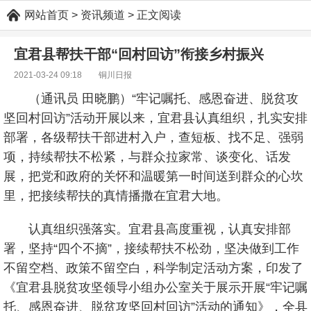
网站首页
> 资讯频道 > 正文阅读
宜君县帮扶干部“回村回访”衔接乡村振兴
2021-03-24 09:18
铜川日报
（通讯员 田晓鹏）“牢记嘱托、感恩奋进、脱贫攻
坚回村回访”活动开展以来，宜君县认真组织，扎实安排
部署，各级帮扶干部进村入户，查短板、找不足、强弱
项，持续帮扶不松紧，与群众拉家常、谈变化、话发
展，把党和政府的关怀和温暖第一时间送到群众的心坎
里，把接续帮扶的真情播撒在宜君大地。
认真组织强落实。宜君县高度重视，认真安排部
署，坚持“四个不摘”，接续帮扶不松劲，坚决做到工作
不留空档、政策不留空白，科学制定活动方案，印发了
《宜君县脱贫攻坚领导小组办公室关于展示开展“牢记嘱
托、感恩奋进、脱贫攻坚回村回访”活动的通知》，全县