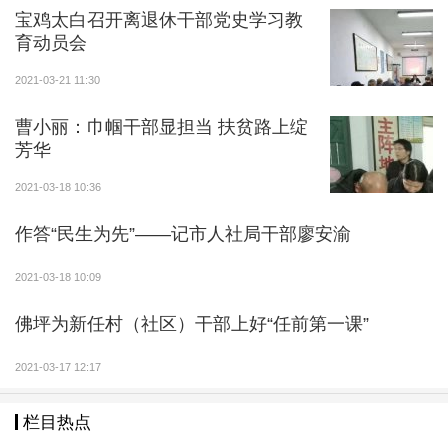
售菜籽油5000斤。县人社局结合稳岗就业及就业援助系
宝鸡太白召开离退休干部党史学习教
列活动，积极到帮扶村迷家河村入户宣传就业创业等人
育动员会
社各项政策，帮助群众注册和学习运用“秦云就业”微信
2021-03-21 11:30
小程序，提供岗位用工信息，使群众足不出户即可享受
到招工、求职、社保、劳动维权等便捷的人社服务。县
曹小丽：巾帼干部显担当 扶贫路上绽
芳华
慈善协会联合县级多个部门、社区组织开展春节送温暖
活动，走访慰问城乡低保户、困难户和企业困难职工，
2021-03-18 10:36
为他们送去党和政府及社会爱心人士的关怀和温暖，让
作答“民生为先”——记市人社局干部廖安渝
他们度过一个欢乐祥和的春节。
2021-03-18 10:09
接续帮扶固成果。广大帮扶干部坚持“四个不摘”，
积极宣传党的十九届五中全会精神和中央农村工作会议
佛坪为新任村（社区）干部上好“任前第一课”
精神，畅谈五年来的帮扶成果，给脱贫户制定2021年的
帮扶计划。大家结合村情实际，帮助做好村级换届、疫
2021-03-17 12:17
情防控、消费扶贫、村庄环境卫生整治等当前重点工
栏目热点
作。县委党校结合“回村回访”活动积极宣讲全会精神，