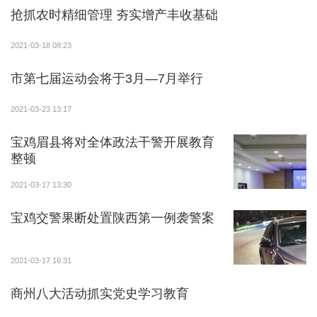
发挥“宜馨超市”、光伏收益分红的作用，干群齐动手，
抢抓农时精细管理 夯实增产丰收基础
积极投入到曹塬村村庄环境卫生大提升行动中。县农业
实用技术培训中心根据当前疫情防控需要，为高村送去
2021-03-18 08:23
消毒液和口罩等防疫应急物资。县水务局针对个别供水
市第七届运动会将于3月—7月举行
工程存在局部配水管网、水源受冻的情况，全力保障群
众正常饮水，积极组织维修恢复正常供水，保障群众饮
2021-03-23 13:17
水安全。县教科体局帮扶干部进村入户，详细了解群众
宝鸡眉县将对全体政法干警开展教育
用电用水及取暖等情况，倾听群众诉求，排查存在问
整顿
题，积极协调解决群众生活中的具体困难，与建档立卡
户共商脱贫后的发展措施，让群众感受到党和政府的温
2021-03-17 13:30
暖。
宝鸡交警果断处置陕西第一例袭警案
理顺思路谋振兴。在“回村回访”中，大家结合中
央、省市县会议精神，通过“细说变化颂党恩”等活动，
2021-03-17 16:31
使广大群众实实在在感受到脱贫攻坚带来的巨大变化，
商州八大活动抓实党史学习教育
进一步坚定了推动村庄大发展的信心和决心。大家踊跃
发言，立足巩固脱贫攻坚成果，迈向农业高质高效、乡