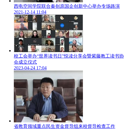
西电空间学院联合秦创原国企创新中心举办专场路演
2021-12-14 11:04
校工会举办“世界读书日”悦读分享会暨紫藤教工读书协
会成立仪式
苏州产学研氛围良好、产业资源多元、创新创业投资活跃，为
2023-04-24 17:04
青年创新创业人才保驾护航，把创新的“金点子”转变成发展
的“金钥匙”，以“人才效应”激发产业活力，实现以创新引领创
业，以赛事推动科技成果转化，发挥创业带动就业的倍增效
应。
西安交大学子此次苏州行通过创业导师面对面、创业孵化器、
企业实地参观、项目汇报路演等多种渠道和途径，全方位感知
创新创业，零距离体验并实践创业梦想，点燃创新创业激情，
提高创新创业能力。
省教育领域重点民生资金督导组来校督导检查工作