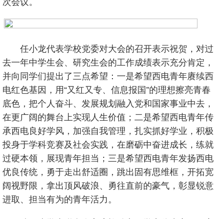
次会议。
任小龙代表学校党委对大会的召开表示祝贺，对过
去一年中学生会、研究生会的工作成绩表示充分肯定，
并向同学们提出了三点希望：一是希望西电青年赓续西
电红色基因，用“又红又专、信息报国”的理想擦亮青春
底色，把个人奋斗、发展规划融入党和国家事业中去，
在更广阔的舞台上实现人生价值；二是希望西电青年传
承西电良好学风，加强自我管理，扎实抓好学业，积极
投身于学科竞赛及社会实践，在磨砺中奋进成长，练就
过硬本领，展现青年担当；三是希望西电青年发扬西电
优良传统，勇于走出舒适圈，跳出固有思维框，开拓宽
阔视野限，拿出顶风破浪、勇往直前的豪气，彰显锐意
进取、担当有为的青年活力。