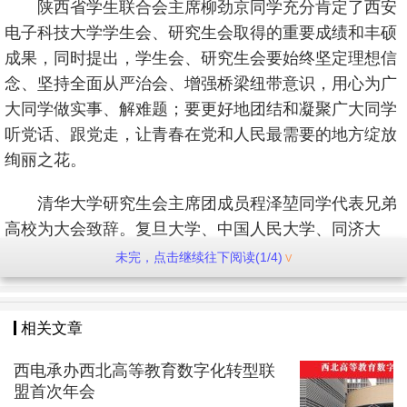
陕西省学生联合会主席柳劲京同学充分肯定了西安
电子科技大学学生会、研究生会取得的重要成绩和丰硕
成果，同时提出，学生会、研究生会要始终坚定理想信
念、坚持全面从严治会、增强桥梁纽带意识，用心为广
大同学做实事、解难题；要更好地团结和凝聚广大同学
听党话、跟党走，让青春在党和人民最需要的地方绽放
绚丽之花。
清华大学研究生会主席团成员程泽堃同学代表兄弟
高校为大会致辞。复旦大学、中国人民大学、同济大
学、东南大学等七十余所来自全国各地的兄弟高校学生
未完，点击继续往下阅读(1/4)
会、研究生会组织为本次学生代表大会、研究生代表大
会的召开送来诚挚的祝福。
相关文章
本次学生代表大会、研究生代表大会共确定学生代
西电承办西北高等教育数字化转型联
表243名、研究生代表186名，代表覆盖全体本科生、研
盟首次年会
究生，辐射学校南北校区以及广州、杭州研究院，真正