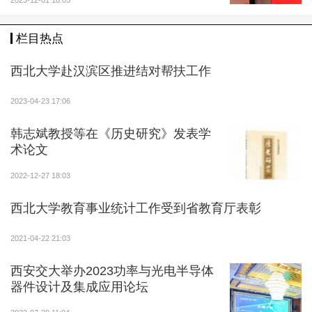
审议通过《关于修改<西安电子科技大学学生会章程>的
2023-12-01 18:05
说明》《关于修改<西安电子科技大学研究生会章程>的
栏目热点
说明》，听取西安电子科技大学第十二次学生代表大
会、第六次研究生代表大会提案工作报告，选举产生西
西北大学赴汉滨区推进结对帮扶工作
安电子科技大学第十二届学生会委员会委员、第六届研
究生会委员会委员各29名，选举产生西安电子科技大学
2023-04-23 17:06
第十二届学生会主席团成员、第六届研究生会主席团成
韩志斌教授等在《历史研究》发表学
员各5名。
术论文
第十二次学生代表大会、第六次研究生代表大会面
2022-12-27 18:03
向全体本科生、研究生征集提案，广泛征求各方面意
西北大学教育事业统计工作受到省教育厅表彰
见。通过大会共征集到学生代表提案92份，经真实性核
实、可行性论证、代表性遴选等环节，确定有效提案21
2021-04-22 21:03
份，其中教育教学类7份、生活服务类3份、成长成才类
4份、身心健康类3份、其他方面4份；共征集到研究生
西安交大举办2023功率与光电半导体
器件设计及集成应用论坛
代表提案120份，经真实性核实、可行性论证、代表性
遴选等环节，确定有效提案19份，其中教育教学方面4