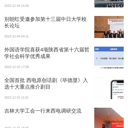
实现代表的广泛性。
2023-12-04 15:00
别朝红受邀参加第十三届中日大学校
12月1日晚召开预备会议，审议通过了《西安电子
长论坛
科技大学第十二次学生代表大会、第六次研究生代表大
会议程》《西安电子科技大学第十二次学生代表大会、
2023-12-04 09:11
第六次研究生代表大会选举办法》《西安电子科技大学
外国语学院喜获4项陕西省第十六届哲
第十二届学生会委员会、第六届研究生会委员候选人名
学社会科学优秀成果
单》等9个文件。在各代表团分组会议上，各团代表对
《西安电子科技大学学生会章程修正案（草案）》《西
2023-12-02 17:08
安电子科技大学研究生会章程修正案（草案）》和西安
全国首批 西电原创话剧《毕德显》入
电子科技大学第十二次学生代表大会、第六次研究生代
选十大重点推介剧目
表大会提案进行了充分讨论，为12月2日召开的正式会
2023-12-02 11:01
议做了充足准备。
吉林大学工会一行来西电调研交流
12月2日上午召开正式会议，大会上审议通过第十
一届学生会委员会、第五届研究生会委员会工作报告，