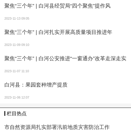
聚焦“三个年” | 白河县经贸局“四个聚焦”提作风
文化实践、文明融入为主题的戏曲进乡村文化活动，多
形式、多途径、多元化丰富群众精神生活，营造文化惠
2023-11-13 09:05
民、文化乐民的浓厚氛围，激发了乡村活力。我镇将以
戏曲进乡村文化惠民演出活动为载体，持续开展类似活
聚焦“三个年” | 白河扎实开展高质量项目推进年
动，让更多的群众享受到公共文化服务带来的惠民红
2023-11-09 09:10
利，使乡村文化与商贸经济高度融合、共同繁荣!仓上镇
镇长胡世杰说。
聚焦“三个年” | 白河公安推进“一窗通办”改革走深走实
2023-11-07 11:10
白河县：果园套种增产提质
2023-11-06 12:07
栏目热点
市自然资源局扎实部署汛前地质灾害防治工作