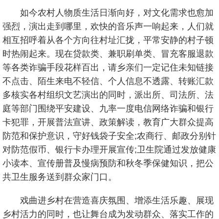
如今农村人物质生活日渐向好，对文化需求也愈加
强烈，演出走到哪里，欢快的音乐声一响起来，人们就
相互招呼着从各个方向往村址汇拢，平常安静的村子顿
时热闹起来。现在贷款类、兼职刷单类、冒充客服退款
等各类诈骗手段花样百出，请乡亲们一定记住未知链接
不点击、陌生来电不轻信、个人信息不透露、转账汇款
多核实各村组织文艺演出的同时，派出所、司法所、法
庭等部门围绕平安建设、九率一度电信网络诈骗和银行
卡犯罪，开展普法宣讲、政策解读，教育广大群众提高
防范和保护意识，守好钱袋子安全;农商行、邮政分别针
对防范假币、银行卡办理开展宣传;卫生院通过发放健康
小读本、宣传册普及慢病预防和秋冬季保健知识，把公
共卫生服务送到群众家门口。
戏曲进乡村在营造喜庆氛围、增添生活乐趣、展现
乡村活力的同时，也让舞台成为发动群众、落实工作的