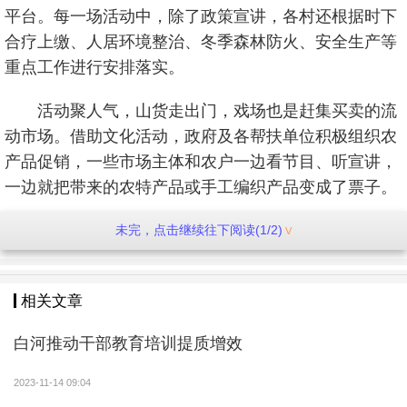
平台。每一场活动中，除了政策宣讲，各村还根据时下
合疗上缴、人居环境整治、冬季森林防火、安全生产等
重点工作进行安排落实。
活动聚人气，山货走出门，戏场也是赶集买卖的流
动市场。借助文化活动，政府及各帮扶单位积极组织农
产品促销，一些市场主体和农户一边看节目、听宣讲，
一边就把带来的农特产品或手工编织产品变成了票子。
农产品助销，既解决了农户卖难，也满足了用户需
未完，点击继续往下阅读(1/2)
求。买乡下土特产，自己吃着放心，也帮农户解决了销
路，两全其美!在马庄村演出活动现场，包帮单位白河县
相关文章
应急管理局一位干部说，农村的土特产绿色天然，单位
每年都来村上参加戏曲进乡村助消费活动，这次又买到
白河推动干部教育培训提质增效
了大家都喜欢的黄牛肉等山货，满载而归。
2023-11-14 09:04
文化搭台，群众受益。近几年，仓上镇持续开展以