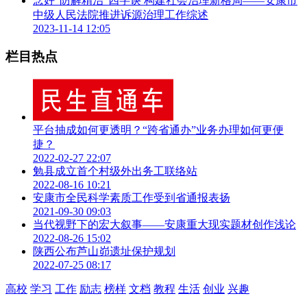
念好“防解精治”四字诀 构建社会治理新格局——安康市
9、晏家坡市场汪家蒸面
中级人民法院推进诉源治理工作综述
2023-11-14 12:05
后厨卫生环境差，洗碗池无法满足清洗需要。
10、晏家坡市场重庆小吃
栏目热点
店内墙面、地面脏污重，地面破损。
平台抽成如何更透明？“跨省通办”业务办理如何更便
捷？
2022-02-27 22:07
勉县成立首个村级外出务工联络站
2022-08-16 10:21
安康市全民科学素质工作受到省通报表扬
2021-09-30 09:03
当代视野下的宏大叙事——安康重大现实题材创作浅论
2022-08-26 15:02
陕西公布芦山峁遗址保护规划
2022-07-25 08:17
高校
学习
工作
励志
榜样
文档
教程
生活
创业
兴趣