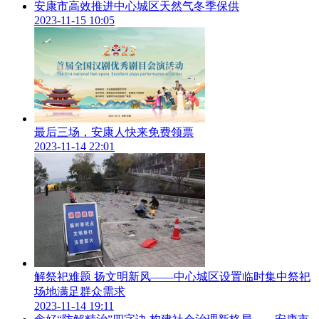
安康市高效推进中心城区天然气冬季保供
食品原料摆放混乱、操作间环境卫生差。
2023-11-15 10:05
4、兴安西路重庆纸上烤鱼
食品原料分类存储不规范，摆放杂乱，未使用加盖垃圾桶。
5、鼓楼街26号面馆
店内商品摆放凌乱，操作间环境卫生差。
最后三场，安康人快来免费领票
2023-11-14 22:01
6、枣园路汉滨区贺昌敏小吃店
后厨环境脏乱、未设置防蝇帘、灭蝇灯等设施，2名从业人员
健康证过期。
7、中渡路艾伦与茶
食品原料（水果）存贮不符合要求，部分水果发霉变质。
8、静宁路浓汁黄焖鸡米饭
解祭祀难题 扬文明新风——中心城区设置临时集中祭祀
场地满足群众需求
店内环境脏乱，卫生极差，无三防设施。
2023-11-14 19:11