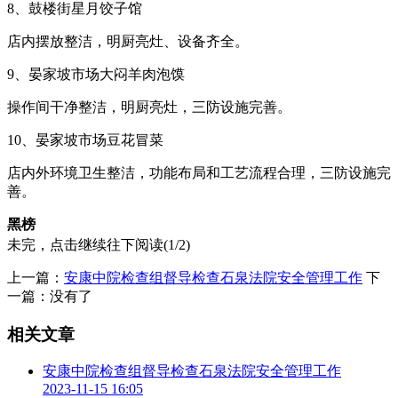
8、鼓楼街星月饺子馆
店内摆放整洁，明厨亮灶、设备齐全。
9、晏家坡市场大闷羊肉泡馍
操作间干净整洁，明厨亮灶，三防设施完善。
10、晏家坡市场豆花冒菜
店内外环境卫生整洁，功能布局和工艺流程合理，三防设施完
善。
黑榜
未完，点击继续往下阅读(1/2)
1、培新街沙县小吃餐饮
上一篇：
安康中院检查组督导检查石泉法院安全管理工作
下
后厨摆放杂乱，店内环境卫生不整洁。
一篇：没有了
2、静宁路茶英蒸面
相关文章
三防设施不完善，后厨下水道未彻底清扫。
安康中院检查组督导检查石泉法院安全管理工作
3、解放路西巷宜宾犟人烧烤
2023-11-15 16:05