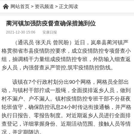
网站首页
> 资讯频道 > 正文阅读
蔺河镇加强防疫督查确保措施到位
2021-12-30 15:06
安康日报
（通讯员 张天兵 曾民盼）近日，岚皋县蔺河镇严
格贯彻省市县疫情防控要求，成立疫情防控专项督查小
组，抽调精干力量组成疫情防控专班，外防输入细查返
乡人员，内强督查从严管控,筑牢疫情防控防线。
该镇在7个行政村划分出90个网格，网格员全部出
动，与镇村干部拧成一股绳，全面摸排返乡人员，做到
村不漏户、户不漏人。镇村疫情防控专班干部不分昼夜
轮班值守，确保防控讯息24小时传达衔接通畅，并严格
执行日报告、零报告制度。对近期返乡人员进行全面排
查登记，详细掌握身份、近期活动范围、接触人员等情
况，并定期随访。