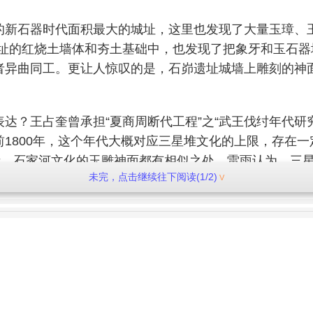
的新石器时代面积最大的城址，这里也发现了大量玉璋、
基址的红烧土墙体和夯土基础中，也发现了把象牙和玉石
者异曲同工。更让人惊叹的是，石峁遗址城墙上雕刻的神
达？王占奎曾承担“夏商周断代工程”之“武王伐纣年代研
1800年，这个年代大概对应三星堆文化的上限，存在
渚、石家河文化的玉雕神面都有相似之处。雷雨认为，三
未完，点击继续往下阅读(1/2)
带而已。”秦蜀之间，文化的交流并不只发生在石峁和三
墓地的主人可能来自蜀地。因为三星堆出土的国宝文物金杖
星堆人的一支翻越秦岭进入宝鸡，另一支则一路南行到了
蜀文化关系最为密切，但究竟是这一支部族翻越秦岭到了
三星堆未来的发掘，王占奎寄予厚望，“如果未来哪一天