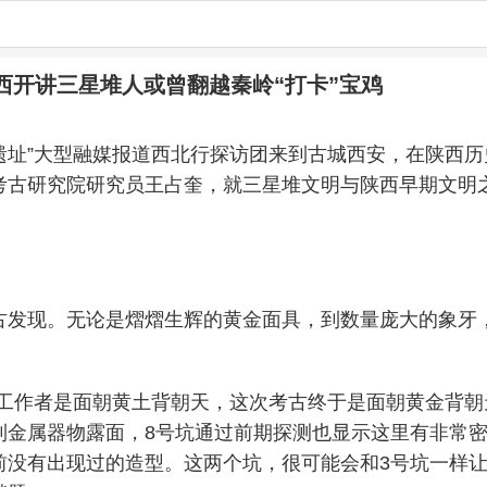
西开讲三星堆人或曾翻越秦岭“打卡”宝鸡
古遗址”大型融媒报道西北行探访团来到古城西安，在陕西
考古研究院研究员王占奎，就三星堆文明与陕西早期文明
古发现。无论是熠熠生辉的黄金面具，到数量庞大的象牙
工作者是面朝黄土背朝天，这次考古终于是面朝黄金背朝
到金属器物露面，8号坑通过前期探测也显示这里有非常密
前没有出现过的造型。这两个坑，很可能会和3号坑一样让