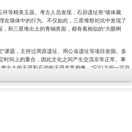
玉环等精美玉器。考古人员发现，石峁遗址有“墙体藏
器埋在墙体中的行为。不仅如此，三星堆祭祀坑中发现了
面，和三星堆出土的青铜兽面，都有着相似的“大眼咧
究”课题，主持过周原遗址、周公庙遗址等项目发掘。多
一定时间上的重合，因此文化之间产生交流非常正常。事
星堆出土的玉璋和石峁的玉璋非常相像，“它们之间一定存
星堆。在陕西宝鸡发现的（弓鱼）国墓地，其出土的青铜
上，便有弓箭和鱼鸟的造型。
越南。难道弓鱼国墓地的主人和古蜀真的存在某种联系
巴蜀之地，还是鱼凫国的一支进入宝鸡，这需要更多的材
三星堆发现了文字，我一点都不惊讶，因为能够诞生这么