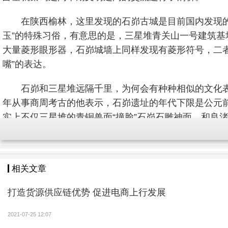
在陕西榆林，这里发现的石峁古城是目前国内发现
玉”的特殊习俗，有意思的是，三星堆青关山一号建筑
大量菱形眼形器，石峁城墙上同样发现有菱形符号，二
嘴”的表达。
石峁和三星堆远隔千里，为何会有种种相似的文化表
年从事商周考古的他表示，石峁遗址的年代下限是公元前
实上不仅三星堆的青铜兽面“撞脸”石峁石雕神面，和良
在某种文化联系，只不过目前还没有找到中间的传播地
器上发现有“弓”和“鱼”组成的合字，也被认为弓鱼国
相关文章
有学者认为，可能是三星堆遭遇重大灾难之后，三
吗？王占奎表示，（弓鱼）国墓地的文化面貌确定和古
打造货源供应链优势 促进电商上行发展
料进行证明，而这种未知也正是考古的魅力所在。对于
高级的青铜文明的地方，有文字产生也并不意外。”
庞乐
2021-07-25 12:07