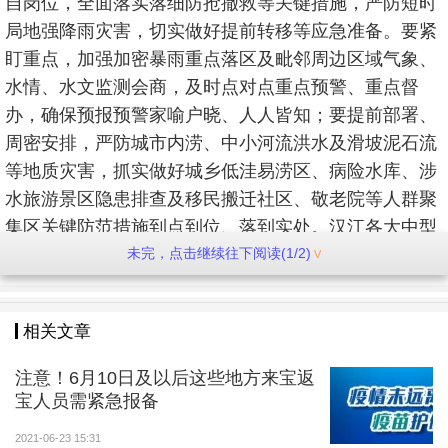
自岗位，全面落实落细防抢撤救等关键措施，严防短时
局地强降雨灾害，切实做好提前转移等应急准备。要紧
盯重点，加强加密暴雨重点落区及毗邻周边区域气象、
水情、水文监测会商，及时点对点重点预警、重点督
办，确保预报预警家喻户晓、人人皆知；要提前部署、
周密安排，严防城市内涝、中小河流洪水及滑坡泥石流
等地质灾害，抓实做好城乡低洼易涝区、病险水库、涉
水旅游景区隐患排查及移民搬迁社区、敬老院等人群聚
集区关键防范措施到点到位、落到实处。汉江各大中型
水库及小型水库要严格落实汛期汛限管理，提前准确预
未完，点击继续往下阅读(1/2)
测入库流量，坚持泄早、泄小、泄常，科学有效错峰削
峰，确保汛限水位以下安全运行。全市各级防汛部门要
相关文章
严明纪律，强化24小时应急值班值守，从严从细做好各
项防范工作，全力确保防汛安全、人民安全。
注意！6月10日及以后这些地方来宝返
宝人员需紧急报备
2021-06-23 15:31