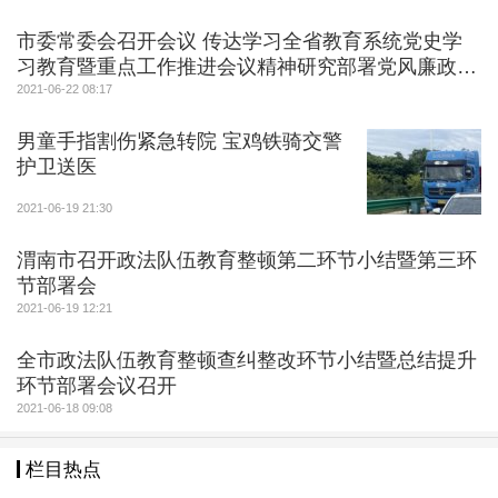
市委常委会召开会议 传达学习全省教育系统党史学
习教育暨重点工作推进会议精神研究部署党风廉政建
设和目标
2021-06-22 08:17
男童手指割伤紧急转院 宝鸡铁骑交警
护卫送医
2021-06-19 21:30
渭南市召开政法队伍教育整顿第二环节小结暨第三环
节部署会
2021-06-19 12:21
全市政法队伍教育整顿查纠整改环节小结暨总结提升
环节部署会议召开
2021-06-18 09:08
栏目热点