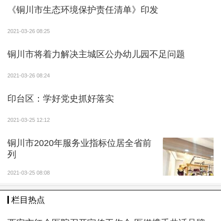
木绿地”等义务植树活动。通过广播电视、报刊网络等平
《铜川市生态环境保护责任清单》印发
台，多渠道宣传适龄公民义务植树法定性，创新义务植
树尽责形式，倡导广大人民群众、社会各界关注国土增
2021-03-26 08:25
绿、履行植树义务。“十三五”以来，每年义务植树尽责
铜川市将着力解决主城区公办幼儿园不足问题
率均在80%以上，累计义务植树1100万株，为扮靓城乡
居民生活空间增添一抹抹新绿，市民植绿爱绿护绿意识
2021-03-26 08:24
明显增强，绿色发展理念更加深入人心，实现生态经
印台区：学好党史抓好落实
济、社会效益融合发展。
2021-03-25 12:12
持续推进森林资源高质量发展。高度重视森林资源
健康发展，促进森林由量的扩张向质的提高和效益增大
铜川市2020年服务业指标位居全省前
转变。坚持自然经营理念，实施天然次生林和退化林分
列
修复，天然更新与人工辅助相结合，促进森林生态系统
2021-03-25 08:08
正向演替。坚持因地制宜，针对不同林分采取不同抚育
管护措施。坚持推动轮伐、皆伐等简单的森林采伐利用
栏目热点
方式向渐伐、择伐、透光伐、卫生伐等精细化利用方式
转变。“十三五”期间，通过生态疏伐、割灌、定株、修