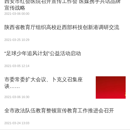
西安市红会医院召开宣传工作会 医媒携手共话品牌
枝等措施，实施森林抚育17.1万亩，极大改善了林分生
宣传战略
2021-03-06 00:00
长条件，促进林木更快更好生长，极大增强了森林资源
保持水土、涵养水源、调节气候等生态服务功能。
陕西省教育厅组织高校赴西部科技创新港调研交流
2021-03-25 10:29
“足球少年追风计划”公益活动启动
2021-03-05 12:14
市委常委扩大会议、卜克义召集座
谈……
2021-03-06 16:30
全市政法队伍教育整顿宣传教育工作推进会召开
2021-03-24 13:03