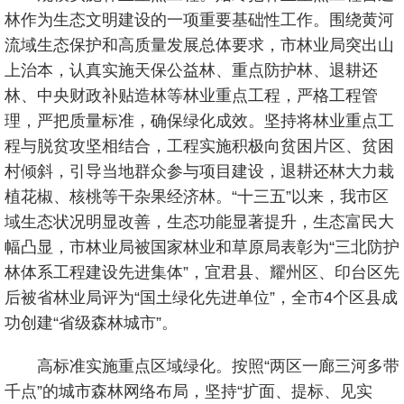
林作为生态文明建设的一项重要基础性工作。围绕黄河
流域生态保护和高质量发展总体要求，市林业局突出山
上治本，认真实施天保公益林、重点防护林、退耕还
林、中央财政补贴造林等林业重点工程，严格工程管
理，严把质量标准，确保绿化成效。坚持将林业重点工
程与脱贫攻坚相结合，工程实施积极向贫困片区、贫困
村倾斜，引导当地群众参与项目建设，退耕还林大力栽
植花椒、核桃等干杂果经济林。“十三五”以来，我市区
域生态状况明显改善，生态功能显著提升，生态富民大
幅凸显，市林业局被国家林业和草原局表彰为“三北防护
林体系工程建设先进集体”，宜君县、耀州区、印台区先
后被省林业局评为“国土绿化先进单位”，全市4个区县成
功创建“省级森林城市”。
高标准实施重点区域绿化。按照“两区一廊三河多带
千点”的城市森林网络布局，坚持“扩面、提标、见实