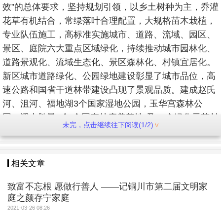
效”的总体要求，坚持规划引领，以乡土树种为主，乔灌
花草有机结合，常绿落叶合理配置，大规格苗木栽植，
专业队伍施工，高标准实施城市、道路、流域、园区、
景区、庭院六大重点区域绿化，持续推动城市园林化、
道路景观化、流域生态化、景区森林化、村镇宜居化。
新区城市道路绿化、公园绿地建设彰显了城市品位，高
速公路和国省干道林带建设凸现了景观品质。建成赵氏
河、沮河、福地湖3个国家湿地公园，玉华宫森林公
园、溪山胜景2个“全国森林康养基地”及80个绿化示范村
未完，点击继续往下阅读(1/2)
和一批园林式机关、小区庭院，全市有15个村荣获“国
家森林乡村”，有3个村被中国生态文化协会授予“全国生
态文化村”称号。
相关文章
深入开展全民义务植树活动。精心组织开展栽植“公
致富不忘根 愿做行善人 ——记铜川市第二届文明家
仆林”、“曙光林”、清明节免费发放树苗、家庭义务植
庭之颜存宁家庭
2021-03-26 08:26
树、乡村“美丽家园建设”、“保护母亲河”、“认建认养林