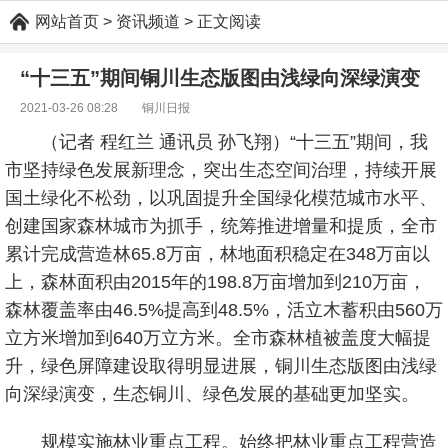
网站首页
> 资讯频道 > 正文阅读
“十三五”期间铜川生态版图由浅绿向深绿演变
2021-03-26 08:28
铜川日报
（记者 程红兰 通讯员 孙飞翔）“十三五”期间，我
市坚持绿色发展新理念，突出生态空间治理，持续开展
国土绿化不松劲，以巩固提升全国绿化模范城市水平、
创建国家森林城市为抓手，统筹推进增量和提质，全市
累计完成营造林65.8万亩，林地面积稳定在348万亩以
上，森林面积由2015年的198.8万亩增加到210万亩，
森林覆盖率由46.5%提高到48.5%，活立木蓄积由560万
立方米增加到640万立方米。全市森林植被盖度大幅提
升，绿色屏障建设取得明显进展，铜川生态版图由浅绿
向深绿演变，生态铜川、绿色发展的基础更加坚实。
规模实施林业重点工程。始终把林业重点工程营造