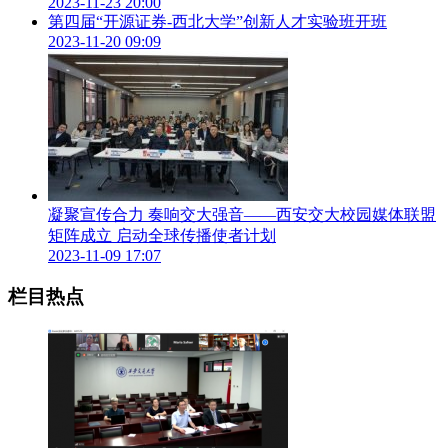
2023-11-23 20:00
办，西安电子科技大学MBA教育中心、陕西丝路经济管理咨
第四届“开源证券-西北大学”创新人才实验班开班
询研究院联合承办。
2023-11-20 09:09
张新亮从传承红色基因、电子信息特色鲜明、科技创新优势不
断显现、以扎实学风培养大批优秀人才等方面介绍了西电的发
展情况。他表示，本届论坛在西电承办，是省市对西电的充分
信任和大力支持，更是我们校地融合发展的一个重要节点，学
校愿与省市及百所院校共同携手，为推动“一带一路”高质量发
展提供更有力的支撑。
段宝岩院士以“智能制造与数字经济”为题目，深入浅出地阐述
凝聚宣传合力 奏响交大强音——西安交大校园媒体联盟
了我国当下的在技术、制造以及管理方面的现状。他强调，实
矩阵成立 启动全球传播使者计划
2023-11-09 17:07
体经济是国家经济发展的根基和命脉，数字经济将成为引领未
来经济社会发展的新方向，为制造强国战略提供广阔的发展领
栏目热点
域和攻坚，推动我国先进制造业取得更快的发展。希望与社会
各界一道，为做强做优做大我国数字经济贡献力量。
张荣刚在致辞中对来自全国各地商学教育、MBA教育的同行
表示热烈欢迎，希望与会嘉宾集思广益、开放交流，共同开拓
和探索助力商学教育更好发展的举措。
会上，李志军、张荣刚、程宏伟以及中国人民大学信息管理与