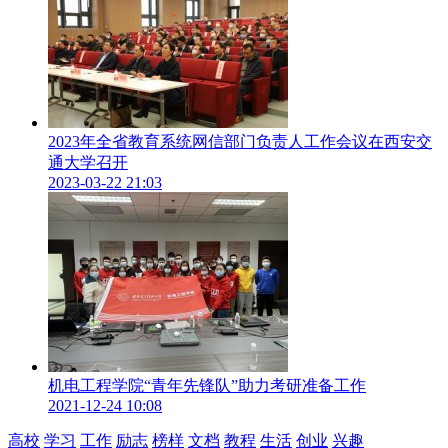
秀MBA人才进行了颁奖。
2023年全省教育系统网信部门负责人工作会议在西安交
通大学召开
2023-03-22 21:03
灯塔指引共聚星光，交流促进引领成长，“第四届丝路全球商
学院MBA发展论坛·2023全球商学院一带一路创投产业峰
会”成功召开，不仅为MBA教育教学事业提供了发展思路，也
探讨了经济与管理学科服务区域经济发展、落实“一带一路”合
作倡议的发展路径，与会专家学者共同为高质量发展出谋划
机电工程学院“青年先锋队”助力考研准备工作
策，收获颇丰。
2021-12-24 10:08
高校
学习
工作
励志
榜样
文档
教程
生活
创业
兴趣