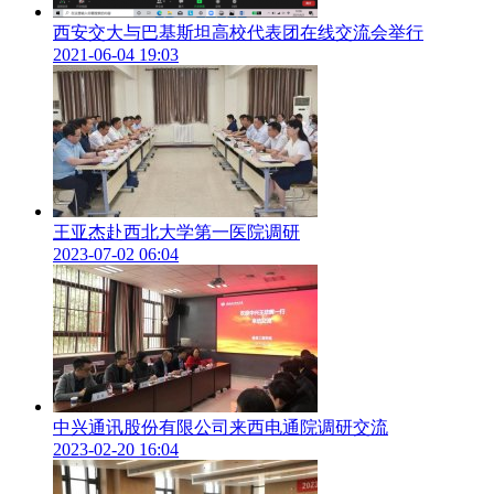
分析系主任朝乐门为“一带一路全球MBA校友创新创业与科技
西安交大与巴基斯坦高校代表团在线交流会举行
成果转化基地联盟”揭牌。
2021-06-04 19:03
柴建作为第四届丝路全球商学院MBA发展论坛轮值主席，在
致辞中对参加本届发展论坛的各位领导、各位嘉宾表示热烈欢
迎，对长期以来支持学校事业发展和经济管理人才教育教学发
展的社会各界表示衷心的感谢。希望与会嘉宾互相深入交流，
增进共识、深化合作、共同书写科技创新和产业发展的新篇
章。
圆桌论坛环节上，西安电子科技大学经济管理学院执行院长柴
王亚杰赴西北大学第一医院调研
建、北京交通大学经济与贸易学院副院长华国伟、湖南大学经
2023-07-02 06:04
济与贸易学院副院长肖皓、西北农林科技大学经济管理学院兼
副书记夏显力、中国石油大学（北京）克拉玛依校区副院长马
政玮、重庆邮电大学经济管理学院副院长卢安文、西北师范大
学商学院副院长何迎朝等多位嘉宾以商学院MBA办学和校友
经济双链融合为主题，围绕“一带一路”产业链部署创新链等问
题展开深入探讨。案例分享环节，西安交通大学管理学院院长
冯耕中、中国人民大学信息管理与分析系主任朝乐门、兰州大
中兴通讯股份有限公司来西电通院调研交流
学经济学院院长、管理学院院长何文盛、陕西工商管理硕士学
2023-02-20 16:04
院副院长、西安交通大学管理学院副院长田高良作了MBA教
育创新发展与创业典型案例分享。会上还为来自不同行业的优