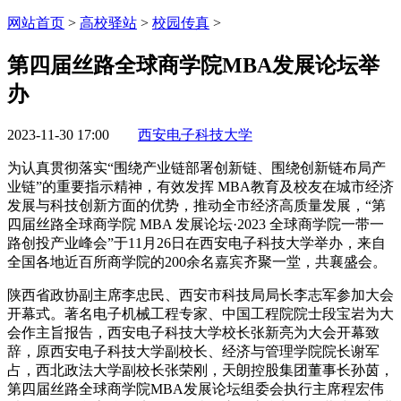
网站首页
>
高校驿站
>
校园传真
>
第四届丝路全球商学院MBA发展论坛举
办
2023-11-30 17:00
西安电子科技大学
为认真贯彻落实“围绕产业链部署创新链、围绕创新链布局产
业链”的重要指示精神，有效发挥 MBA教育及校友在城市经济
发展与科技创新方面的优势，推动全市经济高质量发展，“第
四届丝路全球商学院 MBA 发展论坛·2023 全球商学院一带一
路创投产业峰会”于11月26日在西安电子科技大学举办，来自
全国各地近百所商学院的200余名嘉宾齐聚一堂，共襄盛会。
陕西省政协副主席李忠民、西安市科技局局长李志军参加大会
开幕式。著名电子机械工程专家、中国工程院院士段宝岩为大
会作主旨报告，西安电子科技大学校长张新亮为大会开幕致
辞，原西安电子科技大学副校长、经济与管理学院院长谢军
占，西北政法大学副校长张荣刚，天朗控股集团董事长孙茵，
第四届丝路全球商学院MBA发展论坛组委会执行主席程宏伟